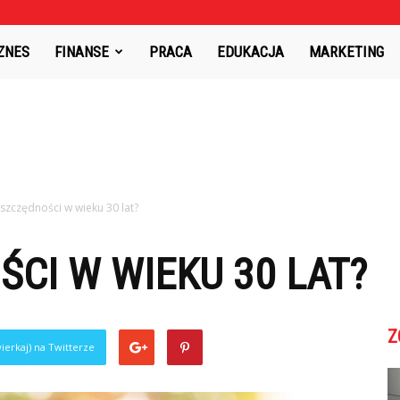
PR.pl
ZNES
FINANSE
PRACA
EDUKACJA
MARKETING
oszczędności w wieku 30 lat?
ŚCI W WIEKU 30 LAT?
Z
ierkaj) na Twitterze