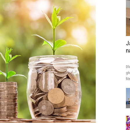
J
n
Dl
gł
fi