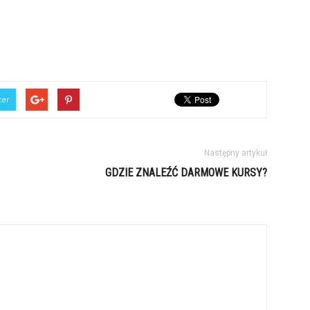
ter
Następny artykuł
GDZIE ZNALEŹĆ DARMOWE KURSY?