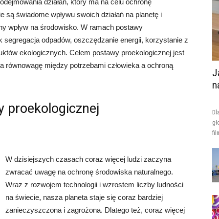
odejmowania działań, który ma na celu ochronę
ie są świadome wpływu swoich działań na planetę i
ywny wpływ na środowisko. W ramach postawy
jak segregacja odpadów, oszczędzanie energii, korzystanie z
duktów ekologicznych. Celem postawy proekologicznej jest
nia równowagę między potrzebami człowieka a ochroną
J
n
 proekologicznej
Dl
gł
fi
W dzisiejszych czasach coraz więcej ludzi zaczyna
zwracać uwagę na ochronę środowiska naturalnego.
Wraz z rozwojem technologii i wzrostem liczby ludności
na świecie, nasza planeta staje się coraz bardziej
zanieczyszczona i zagrożona. Dlatego też, coraz więcej