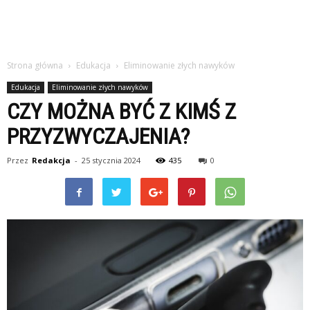
Strona główna
Edukacja
Eliminowanie złych nawyków
Edukacja
Eliminowanie złych nawyków
CZY MOŻNA BYĆ Z KIMŚ Z
PRZYZWYCZAJENIA?
Przez
Redakcja
-
25 stycznia 2024
435
0