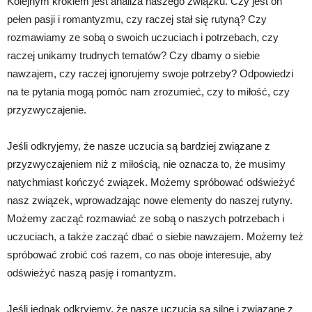
Kolejnym krokiem jest analiza naszego związku. Czy jest on
pełen pasji i romantyzmu, czy raczej stał się rutyną? Czy
rozmawiamy ze sobą o swoich uczuciach i potrzebach, czy
raczej unikamy trudnych tematów? Czy dbamy o siebie
nawzajem, czy raczej ignorujemy swoje potrzeby? Odpowiedzi
na te pytania mogą pomóc nam zrozumieć, czy to miłość, czy
przyzwyczajenie.
Jeśli odkryjemy, że nasze uczucia są bardziej związane z
przyzwyczajeniem niż z miłością, nie oznacza to, że musimy
natychmiast kończyć związek. Możemy spróbować odświeżyć
nasz związek, wprowadzając nowe elementy do naszej rutyny.
Możemy zacząć rozmawiać ze sobą o naszych potrzebach i
uczuciach, a także zacząć dbać o siebie nawzajem. Możemy też
spróbować zrobić coś razem, co nas oboje interesuje, aby
odświeżyć naszą pasję i romantyzm.
Jeśli jednak odkryjemy, że nasze uczucia są silne i związane z