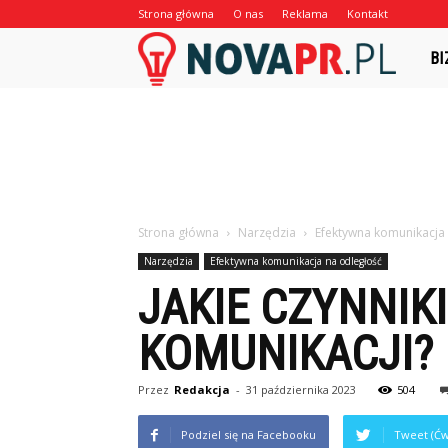
Strona główna
O nas
Reklama
Kontakt
Nova
BI
Strona główna
Narzędzia
Efektywna komunikacja
Narzędzia
Efektywna komunikacja na odległość
JAKIE CZYNNI
KOMUNIKACJI?
Przez
Redakcja
-
31 października 2023
504
Podziel się na Facebooku
Tweet (Ćw