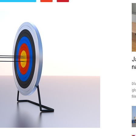
J
n
Dl
gł
fi