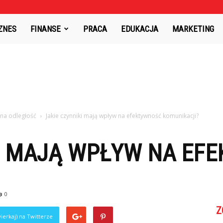
PR.pl
ZNES
FINANSE
PRACA
EDUKACJA
MARKETING
 na odległość
Jakie czynniki mają wpływ na efektywność komunikacji?
KI MAJĄ WPŁYW NA EF
0
Z
ierkaj) na Twitterze